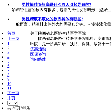
男性输精管堵塞是什么原因引起导致的?
输精管阻塞的原因有很多，包括先天性发育畸形、泌尿生
男性精液不液化的原因具体有哪些?
一般而言，精液排出体外大约需要15分钟。～慢慢液化需要
首页
关于陕西省老医协生殖医学医院
上一页
陕西省老医协生殖医学医院地处西安市碑林
1
医院。是一所集科研、预防、保健、康复于一体
2
优惠活动
3
医保咨询
4
询问路线
5
6
7
8
9
10
11
下一页
末页
共
30
页
205
条