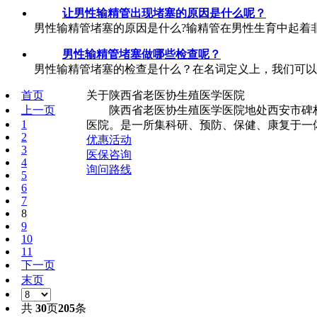
让男性输精管出现堵塞的原因是什么呢？
男性输精管堵塞的原因是什么?输精管在男性生育中起着
男性输精管堵塞做哪些检查呢？
男性输精管堵塞的检查是什么？在名词定义上，我们可以
首页
关于陕西省老医协生殖医学医院
上一页
陕西省老医协生殖医学医院地处西安市碑林
1
医院。是一所集科研、预防、保健、康复于一体
2
优惠活动
3
医保咨询
4
询问路线
5
6
7
8
9
10
11
下一页
末页
共
30
页
205
条