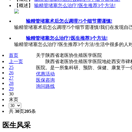
【概述】
输精管堵塞怎么治疗?医生推荐3个方法!
输精管堵塞术后怎么调理?5个细节需谨慎!
输精管堵塞术后怎么调理?5个细节需谨慎!我们在发现自
输精管堵塞怎么治疗?医生推荐3个方法!
输精管堵塞怎么治疗?医生推荐3个方法!生活中很多的人
首页
关于陕西省老医协生殖医学医院
上一页
陕西省老医协生殖医学医院地处西安市碑林
25
医院。是一所集科研、预防、保健、康复于一体
26
优惠活动
27
医保咨询
28
询问路线
29
30
末页
共
30
页
205
条
医生风采