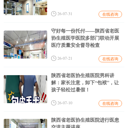
26-07-31
在线咨询
守好每一份托付——陕西省老医
协生殖医学医院多部门联动开展
医疗质量安全督导检查
26-07-21
在线咨询
陕西省老医协生殖医院男科讲
解：家长注意，卸下“包袱”，让
孩子轻松过暑假！
26-07-10
在线咨询
陕西省老医协生殖医院进行医患
交流主题讲座