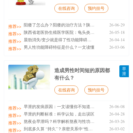
在线咨询
预约挂号
阳痿了怎么办？阳痿的治疗方法？陕西省老医协生殖医院
26-06-29
推荐>>
陕西省老医协生殖医学医院：龟头炎会导致勃起不坚吗？
26-05-18
推荐>>
晨勃消失/变少就是得了性功能障碍（ED）吗？
26-04-14
推荐>>
男人性功能障碍特征是什么？一文读懂
26-03-06
推荐>>
早
造成男性时间短的原因都
泄
有什么？
在线咨询
预约挂号
早泄的发病原因：一文读懂你不知道的＂快＂
26-06-08
推荐>>
早泄的判断标准：科学认知，走出误区
26-04-28
推荐>>
熬夜会早泄吗？科学解析熬夜与性功能的关系
26-03-26
推荐>>
到底多久算 “持久”？亲密关系中“性生活时间短”的
26-03-02
推荐>>