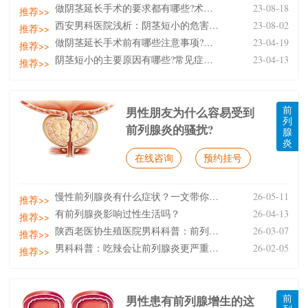
做阴茎延长手术的要求都有哪些?术前有哪些准备工作?
23-08-18
推荐>>
西安男科医院浅析：阴茎短小的危害都有哪些表现?做延
23-08-02
推荐>>
做阴茎延长手术前有哪些注意事项?哪些人适合阴茎延长
23-04-19
推荐>>
阴茎短小的主要原因有哪些?常见症状都有哪些?
23-04-13
推荐>>
前
男性朋友为什么容易受到
列
前列腺炎的骚扰?
腺
炎
在线咨询
预约挂号
慢性前列腺炎有什么症状？一文带你了解
26-05-11
推荐>>
有前列腺炎影响过性生活吗？
26-04-13
推荐>>
陕西老医协生殖医院男科科普：前列腺炎的预防应注意些
26-03-07
推荐>>
男科科普：吃辣会让前列腺炎更严重吗？
26-02-05
推荐>>
前
男性患有前列腺增生的这