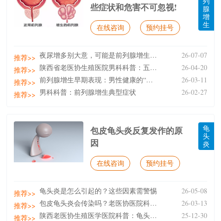
列
些症状和危害不可忽视!
腺
增
生
在线咨询
预约挂号
夜尿增多别大意，可能是前列腺增生在“报警”
26-07-07
推荐>>
陕西省老医协生殖医院男科科普：五件事远离前列腺增生
26-04-20
推荐>>
前列腺增生早期表现：男性健康的“隐形警报”
26-03-11
推荐>>
男科科普：前列腺增生典型症状
26-02-27
推荐>>
龟
包皮龟头炎反复发作的原
头
因
炎
在线咨询
预约挂号
龟头炎是怎么引起的？这些因素需警惕
26-05-08
推荐>>
包皮龟头炎会传染吗？老医协医院科普传播风险与预防措
26-03-13
推荐>>
陕西老医协生殖医学医院科普：龟头炎与包皮过长：剪不
25-12-30
推荐>>