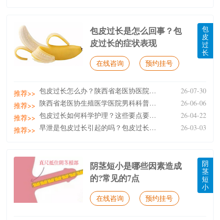
包
包皮过长是怎么回事？包
皮
皮过长的症状表现
过
长
在线咨询
预约挂号
包皮过长怎么办？陕西省老医协医院男科医生详解治疗方
26-07-30
推荐>>
陕西省老医协生殖医学医院男科科普：男性包皮包茎日常
26-06-06
推荐>>
包皮过长如何科学护理？这些要点要牢记
26-04-22
推荐>>
早泄是包皮过长引起的吗？包皮过长与早泄：关联几何？
26-03-03
推荐>>
阴
阴茎短小是哪些因素造成
茎
的?常见的7点
短
小
在线咨询
预约挂号