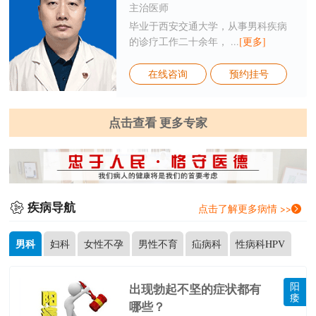
主治医师
毕业于西安交通大学，从事男科疾病
的诊疗工作二十余年， ...
[更多]
在线咨询
预约挂号
点击查看 更多专家
疾病导航
点击了解更多病情 >>
男科
妇科
女性不孕
男性不育
疝病科
性病科HPV
阳
出现勃起不坚的症状都有
痿
哪些？