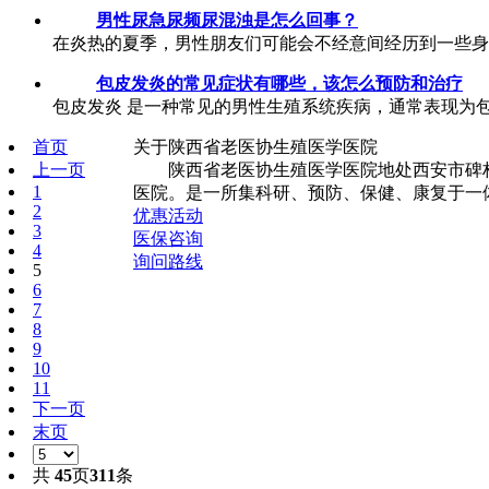
男性尿急尿频尿混浊是怎么回事？
在炎热的夏季，男性朋友们可能会不经意间经历到一些身
包皮发炎的常见症状有哪些，该怎么预防和治疗
包皮发炎 是一种常见的男性生殖系统疾病，通常表现为包
首页
关于陕西省老医协生殖医学医院
上一页
陕西省老医协生殖医学医院地处西安市碑林
1
医院。是一所集科研、预防、保健、康复于一体
2
优惠活动
3
医保咨询
4
询问路线
5
6
7
8
9
10
11
下一页
末页
共
45
页
311
条