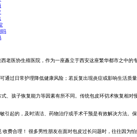
项
皮
出
院
割吗
吗
西老医协生殖医院，作为一座矗立于西安这座繁华都市之中的专业
可通过日常护理降低健康风险；若反复出现炎症或影响生活质量，
手术方式、孩子恢复能力等因素有所不同。传统包皮环切术恢复相对慢些
敏引起的，及时清洁、药物治疗或手术干预是有效解决方法。保持
 收费合理！ 很多男性朋友在面对包皮过长问题时，往往因为怕痛