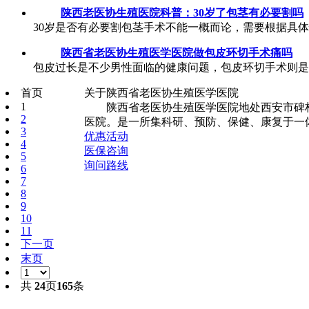
陕西老医协生殖医院科普：30岁了包茎有必要割吗
30岁是否有必要割包茎手术不能一概而论，需要根据具体
陕西省老医协生殖医学医院做包皮环切手术痛吗
包皮过长是不少男性面临的健康问题，包皮环切手术则是
首页
关于陕西省老医协生殖医学医院
1
陕西省老医协生殖医学医院地处西安市碑林
2
医院。是一所集科研、预防、保健、康复于一体
3
优惠活动
4
医保咨询
5
询问路线
6
7
8
9
10
11
下一页
末页
共
24
页
165
条