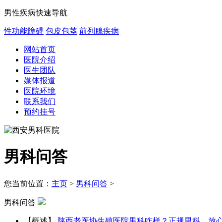
男性疾病快速导航
性功能障碍
包皮包茎
前列腺疾病
网站首页
医院介绍
医生团队
媒体报道
医院环境
联系我们
预约挂号
男科问答
您当前位置：
主页
>
男科问答
>
男科问答
【概述】
陕西老医协生殖医院男科咋样？正规男科，放