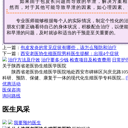
如果由于包皮长问题而导致的早泄，解决方案相对
然而，对于其他可能导致早泄的因素，如心理因素、
专业医师能够根据每个人的实际情况，制定个性化的治疗
朋友们要正确看待自己的身体状况，积极配合治疗，以便
和早泄的问题，及时就诊和适当的干预是至关重要的。
上一篇：
包皮发炎的常见症状有哪些，该怎么预防和治疗
下一篇：
西安老医协生殖医院男科医生提醒：出现4个症状
治疗方法及疗效
治疗要多少钱
检查项目及检查费用
日常护
关于陕西省老医协生殖医学医院
陕西省老医协生殖医学医院地处西安市碑林区兴庆北路10
科研、预防、保健、康复于一体的现代化生殖医学专科医院...
优惠活动
医保咨询
询问路线
医生风采
我要预约医生